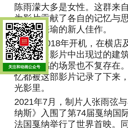
陈雨濛大多是女性。这群来
为影片贡献了各自的记忆与
但瑕不掩瑜的新人佳作。
影片于2018年开机，在横
日，许多影片中出现过的建
具时代感的场景也不复存在
关注和动画公众号
忆都被这部影片记录了下来，
光影里。
2021年7月，制片人张雨弦
纳斯》入围了第74届戛纳国际
法国戛纳举行了世界首映。同