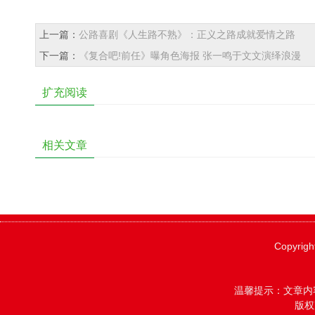
上一篇：
公路喜剧《人生路不熟》：正义之路成就爱情之路
下一篇：
《复合吧!前任》曝角色海报 张一鸣于文文演绎浪漫
扩充阅读
相关文章
Copyrigh
温馨提示：文章内
版权