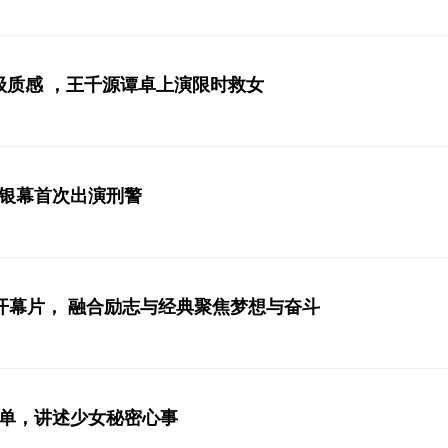
质感 ，王千源谭卓上演限时救女
大银幕首次出演刑警
’开幕片， 融合励志与经典聚焦梦想与奋斗
歌单，讲述少女秘密心事