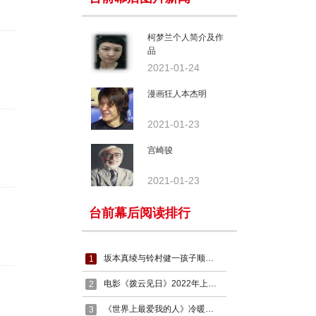
柯梦兰个人简介及作
品
2021-01-24
漫画狂人本杰明
2021-01-23
宫崎骏
2021-01-23
台前幕后阅读排行
坂本真绫与铃村健一孩子顺利出生母子平安
1
电影《拨云见日》2022年上映， 肖央大银幕首次出演刑警
2
《世界上最爱我的人》冷暖光影彰显高级质感 ，王千源谭卓上演限时救女
3