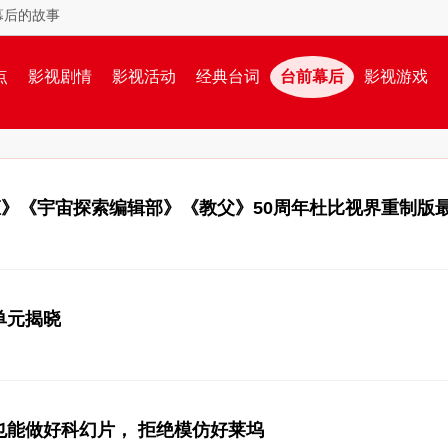
幕后的故事
点
影视剧情
影视活动
经典台词
台前幕后
影视游戏
姬》《宇宙探索编辑部》《教父》50周年杜比视界重制版
快售罄
单元揭晓
能做好科幻片， 拒绝模仿好莱坞