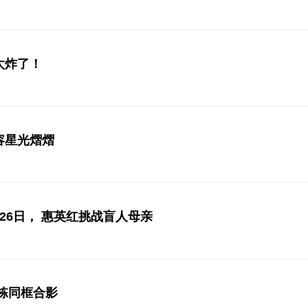
太炸了！
容星光熠熠
26日， 惠英红挑战盲人母亲
栋同框合影