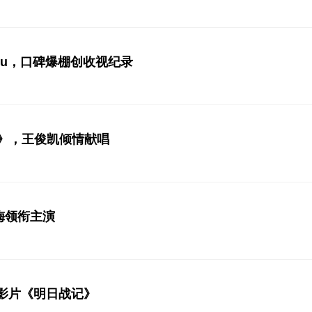
lu，口碑爆棚创收视纪录
》，王俊凯倾情献唱
梅领衔主演
影片《明日战记》