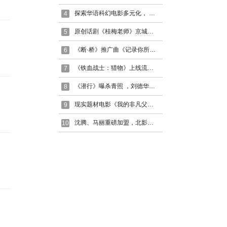
探索华语科幻电影多元化， 古天乐监制影片《明日战记》
4
原创话剧《桂梅老师》京城上演，李红梅领衔主演
5
《断·桥》推广曲《记录你所给我的一切》，王俊凯倾情献唱
6
《铁血战士：猎物》上线流媒体平台Hulu，口碑爆棚创收视纪录
7
《潜行》曝杀青照 ，刘德华彭于晏林家栋同框合影
8
现实题材电影《我的非凡父母》定档8月26日， 惠英红挑战盲人母亲
9
沈腾、马丽重磅加盟，北影节开幕式阵容星光熠熠
10