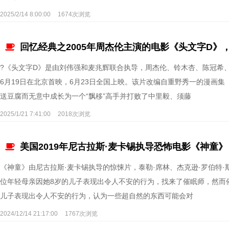
2025/2/14 8:00:00
1674次浏览
回忆经典之2005年周杰伦主演的电影《头文字D》
?《头文字D》是由刘伟强和麦兆辉联合执导，周杰伦、铃木杏、陈冠希、
6月19日在北京首映，6月23日全国上映。该片改编自重野秀一的漫画
送豆腐而无意中成长为一个“飘移”高手并打败了中里毅、须藤
2025/1/21 7:41:00
2018次浏览
美国2019年尼古拉斯·麦卡锡执导恐怖电影《神童》
《神童》由尼古拉斯·麦卡锡执导的惊悚片，泰勒·席林、杰克逊·罗伯特·
位年轻母亲因她8岁的儿子表现出令人不安的行为，找来了催眠师，然而
儿子表现出令人不安的行为，认为一些超自然的东西可能会对
2024/12/14 21:17:00
1767次浏览