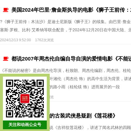
美国2024年巴里·詹金斯执导的电影《狮子王前传
?《狮子王前传：木法沙》是迪士尼新版《狮子王》的续集。由巴里·詹金
塞斯·罗根、比利·艾希纳等联合配音，于2024年12月20日在中国大陆
2024/12/13 9:52:00
1762次浏览
都说2007年周杰伦自编自导自演的爱情电影《不
《不能说的秘密》是由周杰伦导演，杜致朗、周杰伦编剧，周杰伦、桂纶镁
日在中国大陆上映。影片以叶湘伦（周杰伦 饰）的高中生活为背景，讲
习室里见到演奏神秘钢琴乐的路小雨（桂纶镁 饰）进而展开的一段
2024/12/9 19:35:00
1924次浏览
2023年成毅主演的古装武侠悬疑剧《莲花楼》
关注和动画公众号
《莲花楼》改编自藤萍的小说《吉祥纹莲花楼》，讲述了闻名武林的四顾