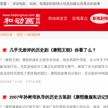
宗旨：
讲述电影、动画、电视剧的剧情介绍及拍摄台前幕后的故事
和动画首页
影视看点
影视剧情
当前位置：
首页
>>
影视剧情
几乎无差评的历史剧《康熙王朝》你看了么？
?《康熙王朝》康熙的成长之路并非坦途，他在风雨中历练，从少年天子
象深深打动；尤其是他应对三藩之乱的智慧与勇气，展现了非凡的领导力
是这些经历塑造了更坚韧的我们；康熙的故事启示我们：无论面对何种困
2025/4/8 7:11:00
1757次浏览
2007年孙树培执导的历史古装剧《康熙微服私访记
?《康熙微服私访记第五部》是由广东巨星影业有限公司出品，凌非、徐