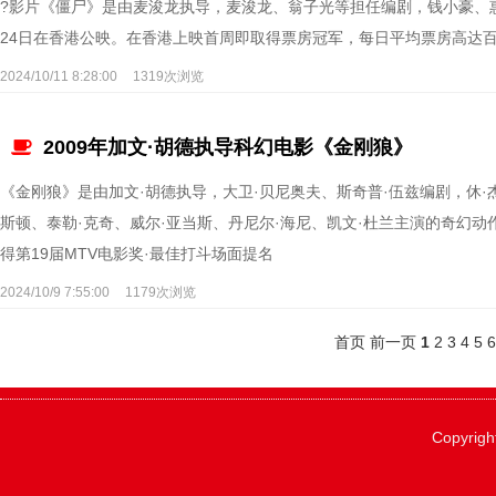
?影片《僵尸》是由麦浚龙执导，麦浚龙、翁子光等担任编剧，钱小豪、惠英
24日在香港公映。在香港上映首周即取得票房冠军，每日平均票房高达
2024/10/11 8:28:00
1319次浏览
2009年加文·胡德执导科幻电影《金刚狼》
《金刚狼》是由加文·胡德执导，大卫·贝尼奥夫、斯奇普·伍兹编剧，休·
斯顿、泰勒·克奇、威尔·亚当斯、丹尼尔·海尼、凯文·杜兰主演的奇幻动作电
得第19届MTV电影奖·最佳打斗场面提名
2024/10/9 7:55:00
1179次浏览
首页
前一页
1
2
3
4
5
Copyrigh