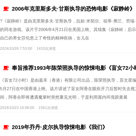
2006年克里斯多夫·甘斯执导的恐怖电影《寂静岭》
?《寂静岭》是由克里斯多夫·甘斯执导，拉妲·米契尔、祖蒂·弗兰、劳瑞·
的同名游戏。该片于2006年4月21日在美国上映。其续集《寂静岭：启示
自己的养女莎伦患上了奇怪的精神疾病，女儿在
2024/10/26 7:53:00
1433次浏览
奉旨推荐1993年陈荣照执导的惊悚电影《盲女72小
《盲女72小时》是由嘉禾（香港）有限公司出品，陈荣照执导，苏文星编
5月27日在中国香港上映。该片讲述了盲女阿香在眼疾开刀后暂时失去
间，阿香在即将遭遇魔掌时突然重见光明，于是利用屋内环境跟黄展
2024/10/23 16:08:00
1561次浏览
2019年乔丹·皮尔执导惊悚电影《我们》