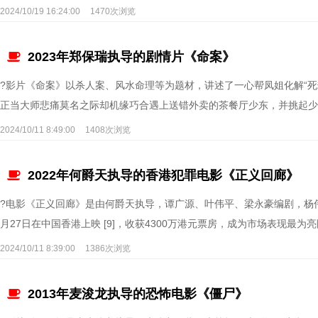
2024/10/19 16:24:00
1470次浏览
2023年郑保瑞执导的剧情片《命案》
?影片《命案》以杀人案、风水命理等为题材，讲述了一心帮凤姐化解“
正当大师悲痛莫名之际却机缘巧合遇上送错外卖的茶餐厅少东，并挑起少
2024/10/11 8:49:00
1408次浏览
2022年何爵天执导的香港犯罪电影《正义回廊》
?电影《正义回廊》是由何爵天执导，谭广源、叶伟平、梁永豪编剧，杨伟伦
月27日在中国香港上映 [9]，收获4300万港元票房，成为市场表现最为
2024/10/11 8:39:00
1386次浏览
2013年麦浚龙执导的恐怖电影《僵尸》