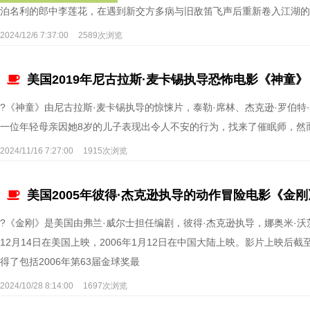
泊名利的郎中李莲花，在遇到新交方多病与旧敌笛飞声后重新卷入江湖的
2024/12/6 7:37:00
2589次浏览
美国2019年尼古拉斯·麦卡锡执导恐怖电影《神童》
?《神童》由尼古拉斯·麦卡锡执导的惊悚片，泰勒·席林、杰克逊·罗伯特·
一位年轻母亲因她8岁的儿子表现出令人不安的行为，找来了催眠师，然
2024/11/16 7:27:00
1915次浏览
美国2005年彼得·杰克逊执导的动作冒险电影《金刚
?《金刚》是美国由弗兰·威尔士担任编剧，彼得·杰克逊执导，娜奥米·沃
12月14日在美国上映，2006年1月12日在中国大陆上映。影片上映后截至2
得了包括2006年第63届金球奖最
2024/10/28 8:14:00
1697次浏览