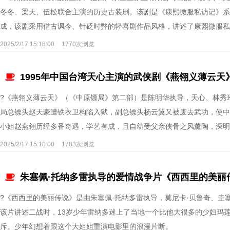
冬冬、梁天、伍松联合主演的历史古装剧。该剧是《康熙微服私访记》系
成，该剧采用借古讽今、针砭时弊的轻喜剧作品风格，讲述了康熙微服私
2025/2/17 15:18:00
1770次浏览
1995年中国台湾天心主演的武侠剧《燕翎义薄云天
?《燕翎义薄云天》（《中原镖局》第二部）是陈明华执导，天心、林秀
局总镖头赵天豪遭铁衣卫构陷入狱，副总镖头杨云翼又被废去武功，使中
小姐赵燕翎历经多番奇遇，学艺有成，且自幼受父亲侠骨之风薰陶，深明
2025/2/17 15:10:00
1783次浏览
朱塞佩·托纳多雷执导的爱情战争片《西西里的美丽
?《西西里的美丽传说》是由朱塞佩·托纳多雷执导，莫尼卡·贝鲁奇、圭塞
该片讲述二战时，13岁少年雷纳多迷上了当地一个比他大很多的少妇玛
斥。少年幻想着跟这个大姐姐重演电影里的浪漫片断。