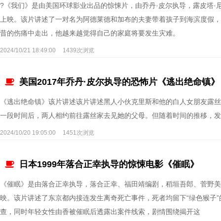
?《我们》是由美国环球影业出品的惊悚片，由乔丹·皮尔执导，露皮塔·尼
上映。该片讲述了一对名为阿德莱德和加布的夫妻带着孩子到海滨度假，
昔的伤痛中走出，他越来越觉得自己的家庭将要发生灾难。
2024/10/21 18:49:00
1439次浏览
美国2017年乔丹·皮尔执导的恐怖片《逃出绝命镇》
《逃出绝命镇》该片讲述该片讲述黑人小伙克里斯和他的白人女朋友露丝
一段时间后，两人相约前往露丝家去见她的父母。但随着时间的推移，发
2024/10/20 19:05:00
1451次浏览
日本1999年落合正幸执导的惊悚电影《催眠》
《催眠》是由落合正幸执导，落合正幸、福田靖编剧，稻垣吾郎、菅野美穗
映。该片讲述了东京都内接连发生离奇死亡事件，死者均留下“绿色猴子
查，同时年轻女性由香被催眠后透露出案件线索，剧情围绕揭开这