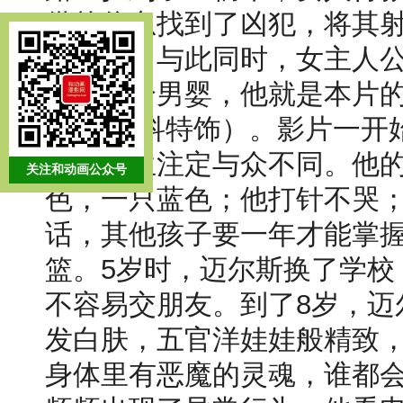
供的信息找到了凶犯，将其
为诡异。与此同时，女主人公
生了一个男婴，他就是本片的
伯特·斯科特饰）。影片一开
他的人生注定与众不同。他
关注和动画公众号
色，一只蓝色；他打针不哭
话，其他孩子要一年才能掌
篮。5岁时，迈尔斯换了学校
不容易交朋友。到了8岁，迈
发白肤，五官洋娃娃般精致
身体里有恶魔的灵魂，谁都