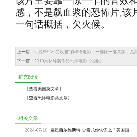
该片主要靠一惊一乍的音效
感，不是飙血浆的恐怖片,该
一句话概括，欠火候。
上一篇：
话说5部“不受欢迎”的华语电影，一部比一部真实，尤
下一篇：
2019凤林导演作品恐怖电影《催眠》
扩充阅读
【
查看美国类文章
】
【
查看恐怖电影类文章
】
相关文章
2024-07-10
巨星西尔维斯特·史泰龙你认识么？美国画
家、演员、编剧、导演及制片人