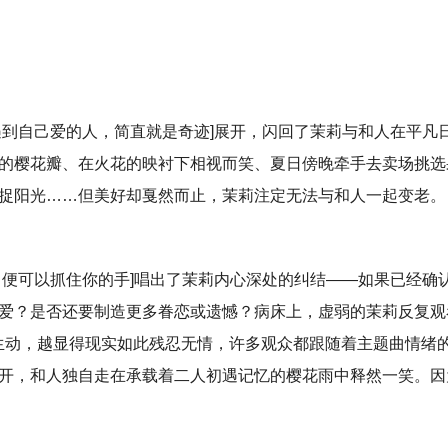
遇到自己爱的人，简直就是奇迹]展开，闪回了茉莉与和人在平凡
的樱花瓣、在火花的映衬下相视而笑、夏日傍晚牵手去卖场挑选
捉阳光……但美好却戛然而止，茉莉注定无法与和人一起变老。
，便可以抓住你的手]唱出了茉莉内心深处的纠结——如果已经确
爱？是否还要制造更多眷恋或遗憾？病床上，虚弱的茉莉反复观
生动，越显得现实如此残忍无情，许多观众都跟随着主题曲情绪
开，和人独自走在承载着二人初遇记忆的樱花雨中释然一笑。因