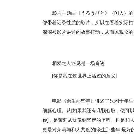
影片主题曲《うるうびと》（闰人）的创
部带着记录性质的影片，所以在看着实际拍
深深被影片讲述的故事打动，从而以观众的
相爱之人遇见是一场奇迹
[你是我在这世界上活过的意义]
电影《余生那些年》讲述了只剩十年生
细腻心理。从[如果我还有几颗心脏，便可以
你]，是茉莉从犹豫到坚定的历程，也是和人
更是对茉莉与和人共度的[余生那些年]最好