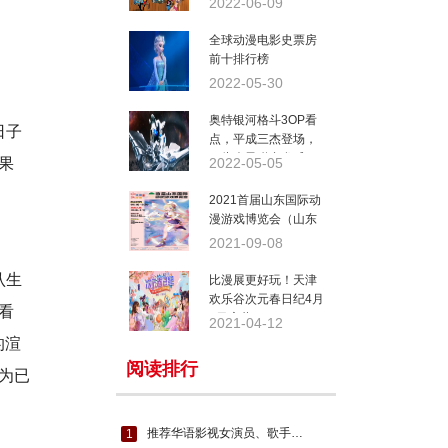
2022-06-09
全球动漫电影史票房
前十排行榜
2022-05-30
奥特银河格斗3OP看
日子
点，平成三杰登场，
三头狮子联合发威
果
2022-05-05
2021首届山东国际动
漫游戏博览会（山东
ACG）
2021-09-08
认生
比漫展更好玩！天津
欢乐谷次元春日纪4月
看
3日启幕
2021-04-12
的渲
阅读排行
为已
推荐华语影视女演员、歌手刘亦菲主演最近的三部精彩电视剧
1