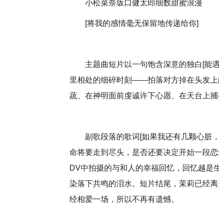
小松菜奈坂口健太郎细数甜蜜浪漫
[将我的感情毫无保留地传递给你]
主题曲短片以一句饱含深意的独白[能
里相处的细碎时刻——拍落对方掉在头发上
蔬、在神明面前虔诚许下心愿、在天台上捕
副歌段落的歌词[如果我还有几颗心脏
命将要走到尽头，是否还要决定开始一段恋
DV中拍摄的与和人的幸福回忆，回忆越是
染落下共鸣的泪水。短片结尾，茉莉已经离
经相爱一场，所以不再有遗憾。