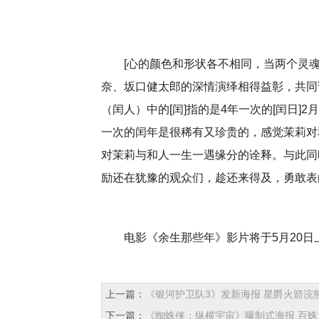
[心的颜色和形状各不相同，当两个灵魂
奈、坂口健太郎的深情演绎相得益彰，共同
（闰人）中的[闰]指的是4年一次的[闰日]2
一次的闰年是很稀有又珍贵的，感觉茉莉对
对茉莉与和人一生一遇缘分的诠释。与此同
励还在犹豫的观众们，趁还来得及，勇敢表
电影《余生那些年》影片将于5月20
上一篇：
《银河护卫队3》发新海报 星爵火箭浣
下一篇：
《蜘蛛侠：纵横宇宙》曝制式海报 百