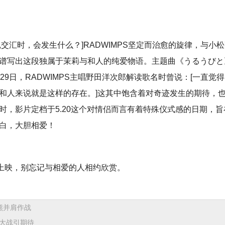
交汇时，会发生什么？]RADWIMPS坚定而治愈的旋律，与小
谱写出这段独属于茉莉与和人的纯爱物语。主题曲《うるうびと
月29日，RADWIMPS主唱野田洋次郎解读歌名时曾说：[一直觉
和人来说就是这样的存在。]这其中饱含着对奇迹发生的期待，
时，影片定档于5.20这个对情侣而言有着特殊仪式感的日期，旨
白，大胆相爱！
日上映，别忘记与相爱的人相约欣赏。
熊并肩作战
蛛大战引期待