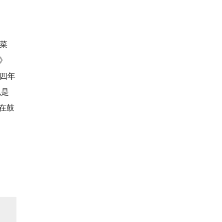
松菜
》
得四年
也是
在鼓