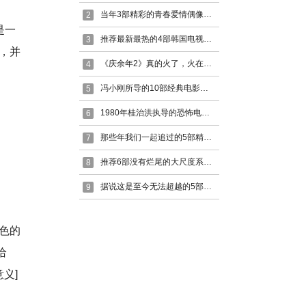
当年3部精彩的青春爱情偶像剧，高票房率是否你都看了呢，一起来了解或回味一下吧。
2
是一
推荐最新最热的4部韩国电视剧及部分精彩的分集剧情
3
，并
《庆余年2》真的火了，火在2024，一起来了解一下剧情吧
4
冯小刚所导的10部经典电影，可以说看完让人意犹未尽看了又想看
5
1980年桂治洪执导的恐怖电影《邪》
6
那些年我们一起追过的5部精彩的猛鬼电影，让我们一起来回忆一下，没追的再追一下
7
推荐6部没有烂尾的大尺度系列美剧电影，看过的都说一季比一季精彩，看过了你就觉得值
8
据说这是至今无法超越的5部谍战剧，看完介绍后你同意么
9
色的
给
义]