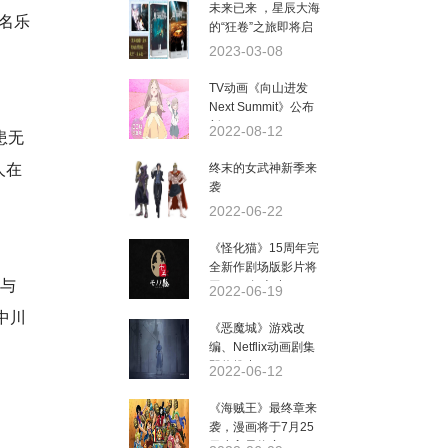
未来已来 ，星辰大海
名乐
的“狂卷”之旅即将启
程！
2023-03-08
TV动画《向山进发
Next Summit》公布
新PV
2022-08-12
患无
人在
终末的女武神新季来
袭
2022-06-22
《怪化猫》15周年完
全新作剧场版影片将
参与
于2023年上映
2022-06-19
中川
《恶魔城》游戏改
编、Netflix动画剧集
即将推出
2022-06-12
《海贼王》最终章来
袭，漫画将于7月25
日步入最终章