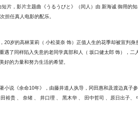
曲短片，影片主题曲《うるうびと》（闰人）由 新海诚 御用的知
S首次担任真人电影的配乐。
，20岁的高林茉莉（ 小松菜奈 饰）正值人生的花季却被宣判身
重遇了同样陷入失意的老同学真部和人（ 坂口健太郎 饰），二
美好的力量和努力生活的希望。
著小说《余命10年》，由藤井道人执导，冈田惠和及渡边真子
贵 、 奈绪 、 井口理 、 黑木华 、 田中哲司 、原日出子、 