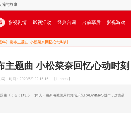
幕后的故事
点
影视剧情
影视活动
经典台词
台前幕后
影视游戏
些年》发布主题曲 小松菜奈回忆心动时刻
布主题曲 小松菜奈回忆心动时刻
影网
时间：2023/5/9 22:15:15
【kenbest】
题曲《うるうびと》（闰人）由新海诚御用的知名乐队RADWIMPS创作，这也是