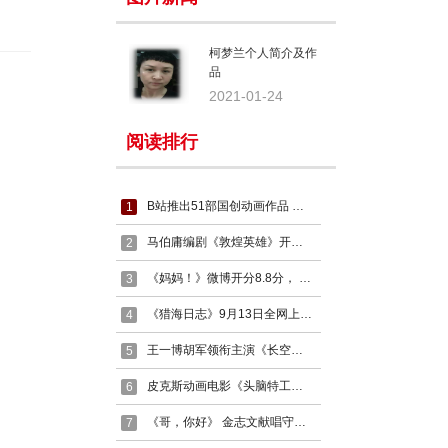
柯梦兰个人简介及作
品
2021-01-24
阅读排行
B站推出51部国创动画作品 扶持更多国产动画创作者
1
马伯庸编剧《敦煌英雄》开机，曹盾马伯庸联手战银幕
2
《妈妈！》微博开分8.8分， 吴彦姝读无字信让人泪崩
3
《猎海日志》9月13日全网上线， 陈小春出征猎海探墓寻宝
4
王一博胡军领衔主演《长空之王》，影片聚焦中国新时代空军试飞员
5
皮克斯动画电影《头脑特工队》将拍摄续集， 五种情绪拟人化
6
《哥，你好》 金志文献唱守护动人亲情，温情曲风诉说“美丽的平凡”
7