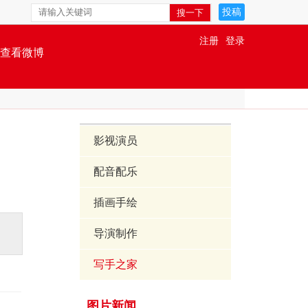
投稿
注册
登录
查看微博
影视演员
配音配乐
插画手绘
导演制作
写手之家
图片新闻