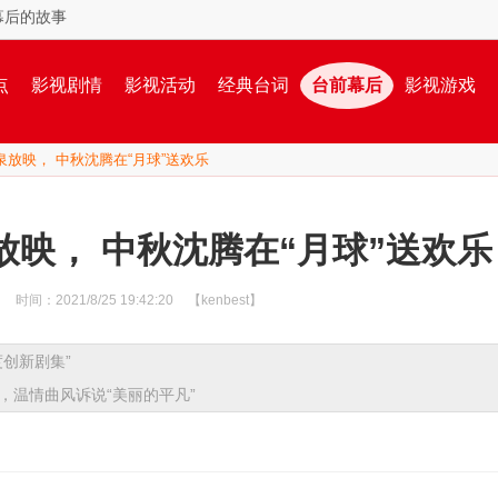
幕后的故事
点
影视剧情
影视活动
经典台词
台前幕后
影视游戏
泉放映， 中秋沈腾在“月球”送欢乐
映， 中秋沈腾在“月球”送欢乐
·
时间：2021/8/25 19:42:20
【kenbest】
创新剧集”
，温情曲风诉说“美丽的平凡”