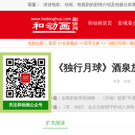
宗旨：
讲述电影、动画、电视剧的剧情介绍及拍摄台前
和动画首页
影视看
当前位置：
首页
>>
台前幕后
>>
写手之家
>>《独行月球》酒
《独行月球》酒泉放
来源：电影 · 
上一篇：
金鹅剧集荣誉揭晓 ，《开端》斩获“年度
关注和动画公众号
下一篇：
《哥，你好》 金志文献唱守护动人亲情
扩充阅读