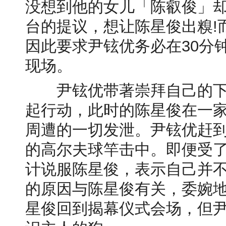
没想到他的女儿「陈叡俊」
台的提议，想让陈星俊出糗!
因此要求尹铉优务必在30分
现场。
尹铉优带著崇拜自己的下属
起行动，此时的陈星俊在一
周遭的一切发泄。尹铉优赶
的高尔夫球竿击中。即便受
计说服陈星俊，表示自己并
的原因与陈星俊有关，委婉
星俊回到揭幕仪式会场，但