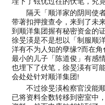
埋下了铉优过往的伏笔，究竟
隔天「顺洋家的阴间使者」
带著扣押搜查令，来到了未
到顺洋集团握有秘密资金的
徐旻渶是不是想以「制服顺洋
洋有不为人知的孽缘?而在角
最小的儿子「陈道俊」有感
也埋下了伏笔，徐旻渶有可
会处处针对顺洋集团!
不过徐旻渶检察官没能顺
已将资料全数转移到密室中