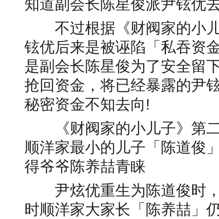
知道副会长陈星俊派尹铉优去
不过根据《财阀家的小儿
铉优后来是被诬陷「私吞资
是副会长陈星俊为了安全留
抢回资金，将已经暴露的尹
秘密资金不知去向!
《财阀家的小儿子》第二
顺洋家最小的儿子「陈道俊
得爷爷陈养喆青睐
尹炫优重生为陈道俊时，发
时顺洋家大家长「陈养喆」