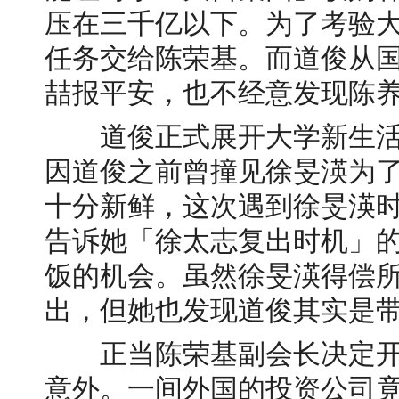
压在三千亿以下。为了考验
任务交给陈荣基。而道俊从
喆报平安，也不经意发现陈
道俊正式展开大学新生活
因道俊之前曾撞见徐旻渶为
十分新鲜，这次遇到徐旻渶
告诉她「徐太志复出时机」
饭的机会。虽然徐旻渶得偿
出，但她也发现道俊其实是带
正当陈荣基副会长决定开
意外。一间外国的投资公司竟