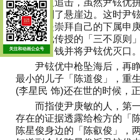
被一群人追击，虽然尹铉优
昏、载到了悬崖边。这时尹
人，竟是崇拜自己的下属申庚
照尹铉优传授的「三不原则
敏拿走了钱并将尹铉优灭口
关注和动画公众号
尹铉优中枪坠海后，再睁
最小的儿子「陈道俊」，重生
(李星民 饰)还在世的时候，
而指使尹庚敏的人，第一
存在的证据透露给检方的「
陈星俊身边的「陈叡俊」，