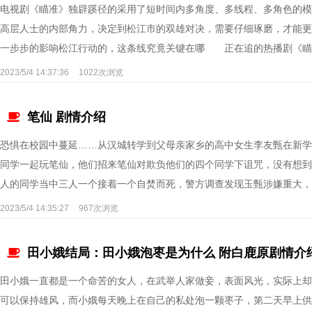
电视剧《瞄准》独辟蹊径的采用了短时间内多角度、多线程、多角色的模
高层人士的内部角力，决定到松江市的双雄对决，需要仔细琢磨，才能更
一步步的影响松江行动的，这条线究竟关键在哪 正在追的热播剧《瞄..
2023/5/4 14:37:36
1022次浏览
笔仙 剧情介绍
恐惧在校园中蔓延……从汉城转学到父母亲家乡的高中女生李友甄在新学
同学一起玩笔仙，他们招来笔仙对欺负他们的四个同学下诅咒，没有想到
人的同学当中三人一个接着一个自焚而死，警方调查发现玉甄涉嫌重大，但
2023/5/4 14:35:27
967次浏览
田小娥结局：田小娥泡枣是为什么 附白鹿原剧情介
田小娥一直都是一个命苦的女人，在武举人家做妾，表面风光，实际上却
可以保持雄风，而小娥每天晚上在自己的私处泡一颗枣子，第二天早上供