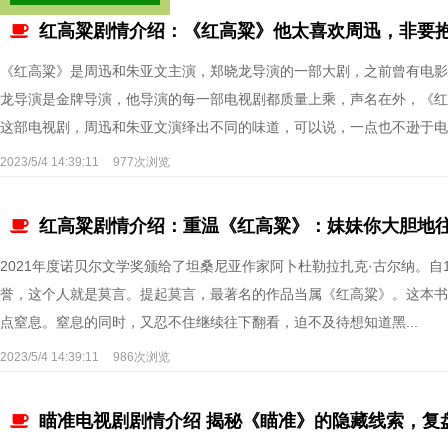
红高粱剧情介绍：《红高粱》他太喜欢周迅，非要
《红高粱》是周迅和朱亚文主演，郑晓龙导演的一部大剧，之前曾有电影
龙导演是金牌导演，他导演的每一部电视剧都质量上乘，声名在外，《红
这部电视剧，周迅和朱亚文演绎出不同的味道，可以说，一点也不逊于电影
2023/5/4 14:39:11
977次浏览
红高粱剧情介绍：重温《红高粱》：妹妹你大胆地往
2021年度诺贝尔文学奖颁给了坦桑尼亚作家阿卜杜勒拉扎克·古尔纳。自
誉，这个人就是莫言。提起莫言，最著名的作品当属《红高粱》。这本书
点窒息。窒息的同时，又忍不住继续往下翻看，迫不及待想知道黑...
2023/5/4 14:39:11
986次浏览
瞄准电视剧剧情介绍 揭秘《瞄准》的隐藏线索，复盘