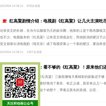
2023/5/4 14:39:11
978次浏览
红高粱剧情介绍：电视剧《红高粱》让几大主演吃
论朱亚文的长相，在当今以颜值为王的娱乐圈，他算的上是个既有颜值又
也不少。电视版本的《红高粱》让朱亚文彻底走红，而他扮演的硬汉于占
亚文就靠出演电视剧《闯关东》成了电视荧幕上一个新的硬汉，要说朱亚文
2023/5/4 14:39:11
1007次浏览
红高粱剧情介绍：看不够的《红高粱》！原来他们还
每晚18:50山东影视电视剧《红高粱》三集联播每天看精彩的剧集还不
戏在电视剧《红高粱》中，黄轩饰演了善良、有正义感，甚至有点儿“一
则一身正气，苦口婆心劝完这个劝那个，带着点莫名的喜感。以至...
2023/5/4 14:39:11
992次浏览
关注和动画公众号