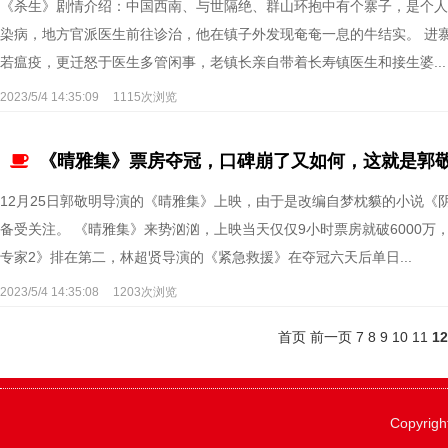
《杀生》剧情介绍：中国西南、与世隔绝、群山环抱中有个寨子，是个人
染病，地方官派医生前往诊治，他在镇子外发现奄奄一息的牛结实。 进
若瘟疫，更迁怒于医生多管闲事，老镇长亲自带着长寿镇医生和接生婆...
2023/5/4 14:35:09
1115次浏览
​《晴雅集》票房夺冠，口碑崩了又如何，这就是郭
12月25日郭敬明导演的《晴雅集》上映，由于是改编自梦枕貘的小说
备受关注。 《晴雅集》来势汹汹，上映当天仅仅9小时票房就破6000
专家2》排在第二，林超贤导演的《紧急救援》在夺冠六天后单日...
2023/5/4 14:35:08
1203次浏览
首页
前一页
7
8
9
10
11
1
Copyrigh