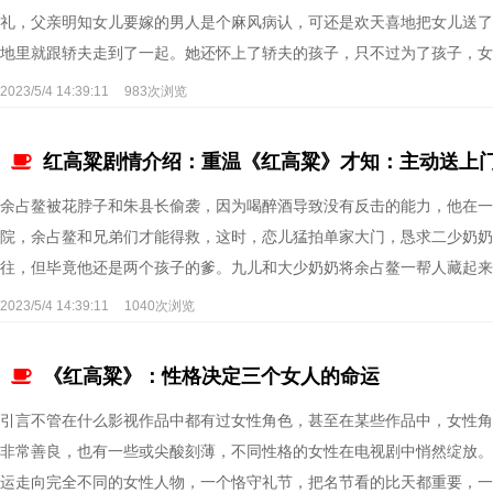
礼，父亲明知女儿要嫁的男人是个麻风病认，可还是欢天喜地把女儿送了
地里就跟轿夫走到了一起。她还怀上了轿夫的孩子，只不过为了孩子，女人
2023/5/4 14:39:11
983次浏览
红高粱剧情介绍：重温《红高粱》才知：主动送上
余占鳌被花脖子和朱县长偷袭，因为喝醉酒导致没有反击的能力，他在一
院，余占鳌和兄弟们才能得救，这时，恋儿猛拍单家大门，恳求二少奶奶
往，但毕竟他还是两个孩子的爹。九儿和大少奶奶将余占鳌一帮人藏起来，
2023/5/4 14:39:11
1040次浏览
《红高粱》：性格决定三个女人的命运
引言不管在什么影视作品中都有过女性角色，甚至在某些作品中，女性角
非常善良，也有一些或尖酸刻薄，不同性格的女性在电视剧中悄然绽放。
运走向完全不同的女性人物，一个恪守礼节，把名节看的比天都重要，一个