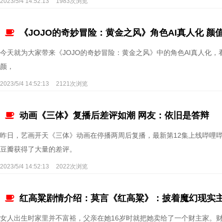
2023/5/4 14:52:13
1983次浏览
《JOJO的奇妙冒险：黄金之风》角色AI真人化 颜
今天就为大家带来《JOJO的奇妙冒险：黄金之风》中的角色AI真人化
颜，
2023/5/4 14:52:13
2121次浏览
动画《三体》复播后差评如潮 网友：依旧是答辩
昨日，艺画开天《三体》动画在停播两周后复播，最新第12集上线哔哩
豆瓣获得了大量的差评。
2023/5/4 14:52:13
2022次浏览
红高粱剧情介绍：莫言《红高粱》：披着魔幻现实主
女人出生时家里并不富裕，父亲在她16岁时就把她卖给了一个财主家。