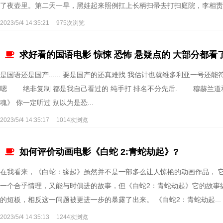
了夜壶里。第二天一早，黑娃起来照例扛上长柄扫帚去打扫庭院，李相责问.
2023/5/4 14:35:21
975次浏览
求好看的国语电影 惊悚 恐怖 悬疑点的 大部分都看
是国语还是国产...... 要是国产的还真难找 我估计也就维多利亚一号还能
嗯 绝非复制 都是我自己看过的 纯手打 排名不分先后. 穆赫兰
魂》 你一定听过 别以为是恐...
2023/5/4 14:35:17
1014次浏览
如何评价动画电影《白蛇 2:青蛇劫起》?
在我看来，《白蛇：缘起》虽然并不是一部多么让人惊艳的动画作品， 
一个合乎情理，又能与时俱进的故事，但《白蛇2：青蛇劫起》它的故事
的短板，相反这一问题被更进一步的暴露了出来。 《白蛇2：青蛇劫起...
2023/5/4 14:35:13
1244次浏览