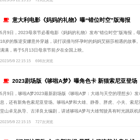
2023/5/9 22:15:15
729次浏览
意大利电影《妈妈的礼物》曝“错位时空”版海报
5月9日，2023母亲节必看电影《妈妈的礼物》发布“错位时空”版海报
18岁的叛逆安娜意外穿越，误打误撞与怀孕时的妈妈艾丽莎相遇的故事
满满，将于5月13日母亲节前夕在全国上映。
2023/5/9 22:15:15
698次浏览
2023剧场版《哆啦A梦》曝角色卡 新猫索尼亚登场
5月9日，哆啦A梦2023最新剧场版《哆啦A梦：大雄与天空的理想乡
息，还有新角色索尼亚登场。哆啦A梦和大雄、静香、胖虎、小夫、索尼
堂山卓见执导、古泽良太编剧，讲述哆啦A梦与大雄驾驶具有时光跳跃机
求的亚特兰提斯和龙宫城等每个人都曾想像
2023/5/9 22:15:15
727次浏览