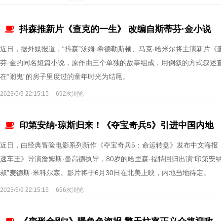
抖森推新片《查克的一生》 改编自斯蒂芬·金小说
近日，据外媒报道，“抖森”汤姆·希德勒斯顿、马克·哈米尔将主演新片
芬·金的同名短篇小说，原作由三个单独的故事组成，用倒叙的方式叙述查
在“闹鬼”的房子里度过的童年时光为结尾。
2023/5/9 22:15:15
692次浏览
印第安纳·琼斯归来！《夺宝奇兵5》引进中国内地
近日，由经典冒险电影系列新作《夺宝奇兵5：命运转盘》发布中文海报
速车王》导演詹姆斯·曼高德执导，80岁的哈里森·福特回归出演“印第安纳
叔”麦德斯·米科尔森。影片将于6月30日在北美上映，内地当地待定。
2023/5/9 22:15:15
656次浏览