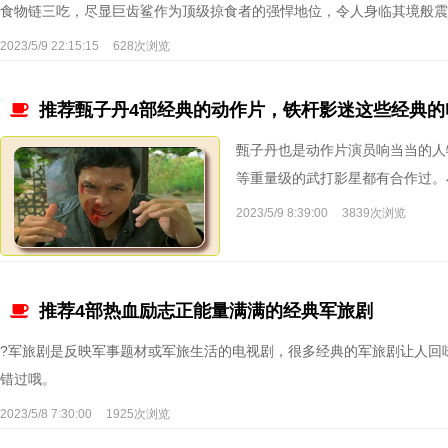
食物链三吃，尽显巨齿鲨作为顶级掠食者的强悍地位，令人身临其境般震
2023/5/9 22:15:15
628次浏览
推荐甄子丹4部经典的动作片，铁杆影迷这些经典的
甄子丹也是动作片演员响当当的人
等重量级的武打影星都有合作过。
2023/5/9 8:39:00
3839次浏览
推荐4部热血励志正能量满满的经典军旅剧
?军旅剧是反映军事题材或军旅生活的电视剧，很多经典的军旅剧让人回
错过哦。
2023/5/8 7:30:00
1925次浏览