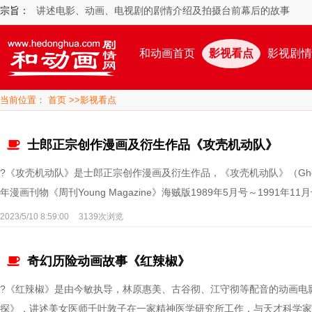
宗旨：
讲述电影、动画、电视剧的剧情介绍及拍摄台前幕后的故事
和动画首页
影视看点
影视剧情
当前位置：
首页
>>
影视看点
士郎正宗创作漫画及衍生作品《攻壳机动队》
?《攻壳机动队》是士郎正宗创作漫画及衍生作品，《攻壳机动队》（Ghost I
年漫画刊物《周刊Young Magazine》海贼版1989年5月号～1991
2023/5/10 8:59:00
3139次浏览
奇幻历险动画故事《红辣椒》
?《红辣椒》是由今敏执导，林原惠美、古谷彻、江守彻等配音的动画电影
探》，讲述美女医师千叶敦子在一家精神医学研究所工作，与天才科学家