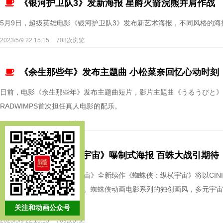
《银河护卫队3》发新海报 星爵火箭浣熊并肩作战
5月9日，超级英雄电影《银河护卫队3》发布新艺术海报，不同风格的海
2023/5/9 22:15:15
708次浏览
《余生那些年》发布主题曲 小松菜奈回忆心动时刻
日前，电影《余生那些年》发布主题曲短片，影片主题曲《うるうびと》（
RADWIMPS首次担任真人电影的配乐。
2023/5/9 22:15:15
693次浏览
《蜘蛛侠：纵横宇宙》曝制式海报 百蛛大战引期待
动画电影《蜘蛛侠：平行宇宙》全新续作《蜘蛛侠：纵横宇宙》将以CINIT
线，五款制式海报震撼曝光。蜘蛛侠动画电影系列的独创画风，多元宇宙
银幕视听体验。
关注和动画公众号
2023/5/9 22:15:15
709次浏览