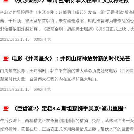
《变形金刚7》曝角色海报 擎天柱率正义众将迎敌
科幻动作冒险巨作《变形金刚：超能勇士崛起》发布一组“无畏激战”版
茜、千斤顶、擎天圣昂首以待，未有丝毫退缩，时刻准备与为非作乱的恐
邪较量依旧炸裂劲爽，《变形金刚：超能勇士崛起》6月9日正式上映，
2023/5/9 22:15:15
638次浏览
电影《井冈星火》：井冈山精神放射新的时代光芒
由周耀杰执导，王玮编剧，郭广平主演的重大革命历史题材电影《井冈星
凝聚时代力量、奋进伟大征程的内在支撑和强大动力。
2023/5/9 22:15:15
606次浏览
《巨齿鲨2》定档8.4 斯坦森携手吴京“鲨出重围”
午后沙滩上，两栖猎龙正在争抢刚刚捕获的猎物，突然，丛林里冲出一头
螳螂捕蝉，黄雀在后，正当霸王龙享用两栖猎龙之际，蛰伏水下的巨齿鲨